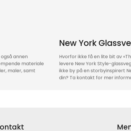
New York Glassv
n også annen
Hvorfor ikke få en lite bit av «T
dempende materiale
levere New York Style-glassvegg
der, maler, samt
ikke by på en storbyinspirert 
din? Ta kontakt for mer inform
ontakt
Me