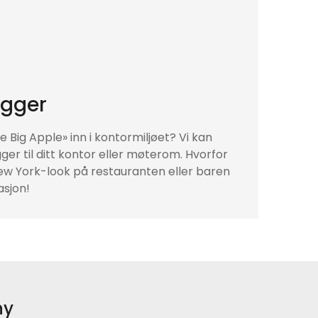
egger
he Big Apple» inn i kontormiljøet? Vi kan
er til ditt kontor eller møterom. Hvorfor
New York-look på restauranten eller baren
asjon!
ny