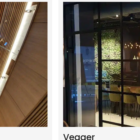
 nettsiden bruker cookies
ker informasjonskapsler for å forbedre brukeropplevelse
det vårt og for personlig tilpasning av annonser. Ved å
tte å bruke dette nettstedet samtykker du til vår bruk av
asjonskapsler.
lle cookies
Vegger