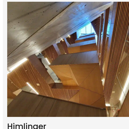
Denne
Vi bru
nettste
fortse
inform
Avvis a
Himlinger