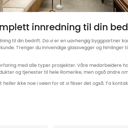
mplett innredning til din bedr
g til din bedrift. Da vi er en uavhengig byggpartner kan v
nde. Trenger du innvendige glassvegger og himlinger til di
 erfaring med alle typer prosjekter. Våre medarbeidere har
rodukter og tjenester til hele Romerike, men også andre om
eller ikke noe i veien for at vi fikser det også. Ta konta