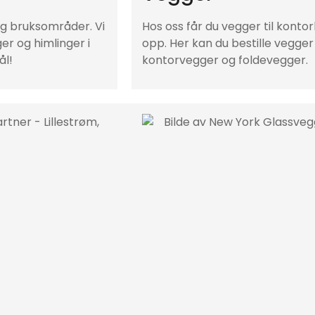
LES MER
GODKJENN ALLE
og bruksområder. Vi
Hos oss får du vegger til konto
ger og himlinger i
opp. Her kan du bestille vegger
ål!
kontorvegger og foldevegger.